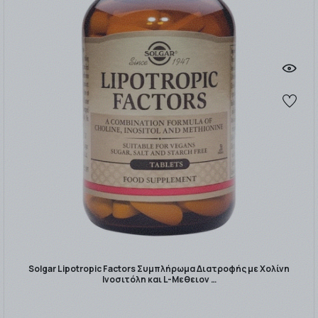
Solgar Lipotropic Factors Συμπλήρωμα Διατροφής με Χολίνη
Ινοσιτόλη και L-Μεθειον …