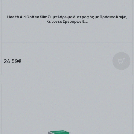
Health Aid Coffee Slim Συμπλήρωμα Διατροφής με Πράσινο Καφέ,
Κετόνες Σμέουρων & …
24.59€