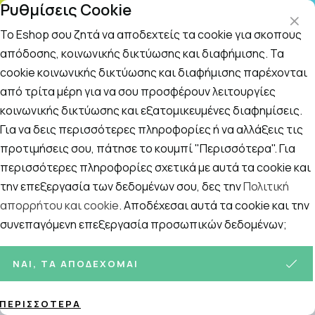
Ρυθμίσεις Cookie
ΤΗΛΕΦΩΝΙΚΟ ΚΕΝΤΡΟ
: Δευτ.-Παρασκευή 09:00-14:00 και Σάββατο
09:00-14:00
Το Eshop σου ζητά να αποδεχτείς τα cookie για σκοπούς
απόδοσης, κοινωνικής δικτύωσης και διαφήμισης. Τα
cookie κοινωνικής δικτύωσης και διαφήμισης παρέχονται
Αναζήτηση
Αρχική
/
ΑΝΔΡΑΣ
/
Περιποίηση Σώματος
/
Τοπικό Αδυνάτισμ
από τρίτα μέρη για να σου προσφέρουν λειτουργίες
κοινωνικής δικτύωσης και εξατομικευμένες διαφημίσεις.
Τοπικό Αδυνάτισμα
Για να δεις περισσότερες πληροφορίες ή να αλλάξεις τις
Ταξινόμηση
Προβολή
προτιμήσεις σου, πάτησε το κουμπί "Περισσότερα". Για
περισσότερες πληροφορίες σχετικά με αυτά τα cookie και
την επεξεργασία των δεδομένων σου, δες την
Πολιτική
απορρήτου και cookie
. Αποδέχεσαι αυτά τα cookie και την
23
ΠΡΟΪΌΝΤΑ
συνεπαγόμενη επεξεργασία προσωπικών δεδομένων;
ΝΑΙ, ΤΑ ΑΠΟΔΈΧΟΜΑΙ
ΠΕΡΙΣΣΌΤΕΡΑ