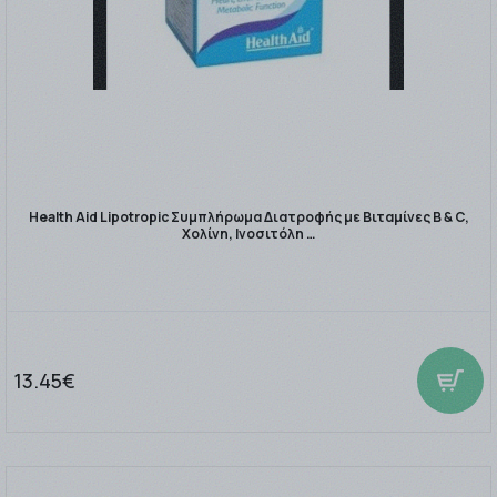
Health Aid Lipotropic Συμπλήρωμα Διατροφής με Βιταμίνες Β & C,
Χολίνη, Ινοσιτόλη …
13.45€