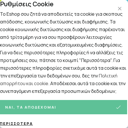
Ρυθμίσεις Cookie
Τ
ΤΗΛ. ΠΑΡΑΓΓΕΛΙΕΣ: 210 5148 108
09
Το Eshop σου ζητά να αποδεχτείς τα cookie για σκοπούς
απόδοσης, κοινωνικής δικτύωσης και διαφήμισης. Τα
cookie κοινωνικής δικτύωσης και διαφήμισης παρέχονται
Αναζήτηση
Αρχική
/
ΑΝΔΡΑΣ
/
Περιποίηση προσώπου
από τρίτα μέρη για να σου προσφέρουν λειτουργίες
κοινωνικής δικτύωσης και εξατομικευμένες διαφημίσεις.
Περιποίηση προσώπου
Για να δεις περισσότερες πληροφορίες ή να αλλάξεις τις
Ταξινόμηση
Προβολή
προτιμήσεις σου, πάτησε το κουμπί "Περισσότερα". Για
περισσότερες πληροφορίες σχετικά με αυτά τα cookie και
την επεξεργασία των δεδομένων σου, δες την
Πολιτική
Σελίδες:
απορρήτου και cookie
. Αποδέχεσαι αυτά τα cookie και την
1
2
3
4
5
»
συνεπαγόμενη επεξεργασία προσωπικών δεδομένων;
767
ΠΡΟΪΌΝΤΑ
ΝΑΙ, ΤΑ ΑΠΟΔΈΧΟΜΑΙ
ΠΕΡΙΣΣΌΤΕΡΑ