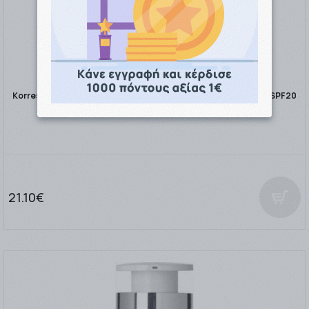
Korres Αναζωογόνηση & Λάμψη Κρέμα Προσώπου Ημέρας με SPF20
για Ενυδάτωση 40ml
21.10€