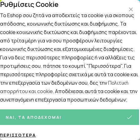
Ρυθμίσεις Cookie
Τ
ΤΗΛ. ΠΑΡΑΓΓΕΛΙΕΣ: 210 5148 108
09
Το Eshop σου ζητά να αποδεχτείς τα cookie για σκοπούς
απόδοσης, κοινωνικής δικτύωσης και διαφήμισης. Τα
cookie κοινωνικής δικτύωσης και διαφήμισης παρέχονται
Αναζήτηση
Αρχική
/
ΑΝΔΡΑΣ
/
Ξύρισμα
/
Περιποίηση Γένια
από τρίτα μέρη για να σου προσφέρουν λειτουργίες
κοινωνικής δικτύωσης και εξατομικευμένες διαφημίσεις.
Περιποίηση Γένια
Για να δεις περισσότερες πληροφορίες ή να αλλάξεις τις
Ταξινόμηση
Προβολή
προτιμήσεις σου, πάτησε το κουμπί "Περισσότερα". Για
περισσότερες πληροφορίες σχετικά με αυτά τα cookie και
την επεξεργασία των δεδομένων σου, δες την
Πολιτική
απορρήτου και cookie
. Αποδέχεσαι αυτά τα cookie και την
6
ΠΡΟΪΌΝΤΑ
συνεπαγόμενη επεξεργασία προσωπικών δεδομένων;
ΝΑΙ, ΤΑ ΑΠΟΔΈΧΟΜΑΙ
ΠΕΡΙΣΣΌΤΕΡΑ