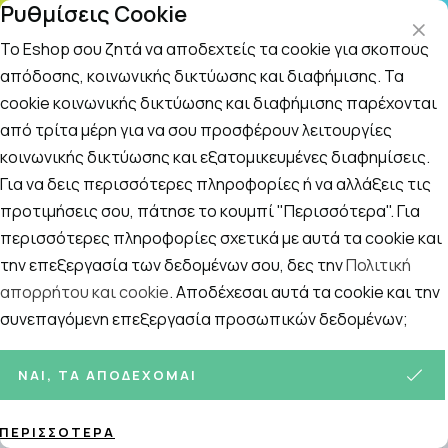
Ρυθμίσεις Cookie
ΤΗΛΕΦΩΝΙΚΟ ΚΕΝΤΡΟ
: Δευτ.-Παρασκευή 09:00-14:00 και Σάββατο
09:00-14:00
Το Eshop σου ζητά να αποδεχτείς τα cookie για σκοπούς
απόδοσης, κοινωνικής δικτύωσης και διαφήμισης. Τα
cookie κοινωνικής δικτύωσης και διαφήμισης παρέχονται
Αναζήτηση
Αρχική
/
ΓΥΝΑΙΚΑ
/
Γυναικεία Αρώματα - Έλαια
/
EDT Eau de T
από τρίτα μέρη για να σου προσφέρουν λειτουργίες
κοινωνικής δικτύωσης και εξατομικευμένες διαφημίσεις.
EDT Eau de Toilette Woman
Για να δεις περισσότερες πληροφορίες ή να αλλάξεις τις
Ταξινόμηση
Προβολή
προτιμήσεις σου, πάτησε το κουμπί "Περισσότερα". Για
περισσότερες πληροφορίες σχετικά με αυτά τα cookie και
την επεξεργασία των δεδομένων σου, δες την
Πολιτική
απορρήτου και cookie
. Αποδέχεσαι αυτά τα cookie και την
31
ΠΡΟΪΌΝΤΑ
συνεπαγόμενη επεξεργασία προσωπικών δεδομένων;
ΝΑΙ, ΤΑ ΑΠΟΔΈΧΟΜΑΙ
ΠΕΡΙΣΣΌΤΕΡΑ