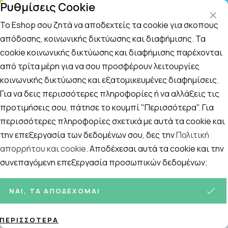
Ρυθμίσεις Cookie
ΤΗΛΕΦΩΝΙΚΟ ΚΕΝΤΡΟ
: Δευτ.-Παρασκευή 09:00-14:00 και Σάββατο
09:00-14:00
Το Eshop σου ζητά να αποδεχτείς τα cookie για σκοπούς
απόδοσης, κοινωνικής δικτύωσης και διαφήμισης. Τα
cookie κοινωνικής δικτύωσης και διαφήμισης παρέχονται
Αναζήτηση
Αρχική
/
ΓΥΝΑΙΚΑ
/
Περιποίηση Προσώπου
/
Περιποίηση Ματ
από τρίτα μέρη για να σου προσφέρουν λειτουργίες
κοινωνικής δικτύωσης και εξατομικευμένες διαφημίσεις.
Περιποίηση Ματιών
Για να δεις περισσότερες πληροφορίες ή να αλλάξεις τις
Ταξινόμηση
Προβολή
προτιμήσεις σου, πάτησε το κουμπί "Περισσότερα". Για
περισσότερες πληροφορίες σχετικά με αυτά τα cookie και
την επεξεργασία των δεδομένων σου, δες την
Πολιτική
Σελίδες:
απορρήτου και cookie
. Αποδέχεσαι αυτά τα cookie και την
1
2
συνεπαγόμενη επεξεργασία προσωπικών δεδομένων;
95
ΠΡΟΪΌΝΤΑ
ΝΑΙ, ΤΑ ΑΠΟΔΈΧΟΜΑΙ
ΠΕΡΙΣΣΌΤΕΡΑ