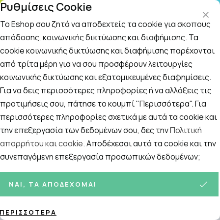
Ρυθμίσεις Cookie
ΤΗΛΕΦΩΝΙΚΟ ΚΕΝΤΡΟ
: Δευτ.-Παρασκευή 09:00-14:00 και Σάββατο
09:00-14:00
Το Eshop σου ζητά να αποδεχτείς τα cookie για σκοπούς
απόδοσης, κοινωνικής δικτύωσης και διαφήμισης. Τα
cookie κοινωνικής δικτύωσης και διαφήμισης παρέχονται
Αναζήτηση
Αρχική
/
ΓΥΝΑΙΚΑ
/
Περιποίηση Προσώπου
/
Ενυδάτωση Προ
από τρίτα μέρη για να σου προσφέρουν λειτουργίες
κοινωνικής δικτύωσης και εξατομικευμένες διαφημίσεις.
Ενυδάτωση Προσώπου
Για να δεις περισσότερες πληροφορίες ή να αλλάξεις τις
Ταξινόμηση
Προβολή
προτιμήσεις σου, πάτησε το κουμπί "Περισσότερα". Για
περισσότερες πληροφορίες σχετικά με αυτά τα cookie και
την επεξεργασία των δεδομένων σου, δες την
Πολιτική
Σελίδες:
απορρήτου και cookie
. Αποδέχεσαι αυτά τα cookie και την
1
2
3
4
5
»
συνεπαγόμενη επεξεργασία προσωπικών δεδομένων;
470
ΠΡΟΪΌΝΤΑ
ΝΑΙ, ΤΑ ΑΠΟΔΈΧΟΜΑΙ
ΠΕΡΙΣΣΌΤΕΡΑ