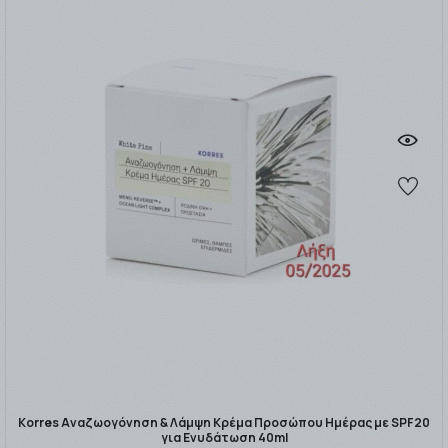
Korres Αναζωογόνηση & Λάμψη Κρέμα Προσώπου Ημέρας με SPF20
για Ενυδάτωση 40ml