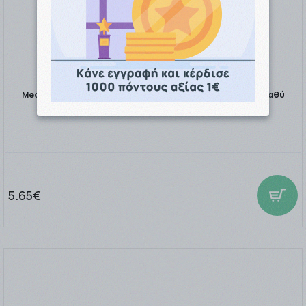
Medisei Panthenol Extra Green Clay Facial Mask Μάσκα για Βαθύ
Καθαρισμό Με Πράσι …
5.65€