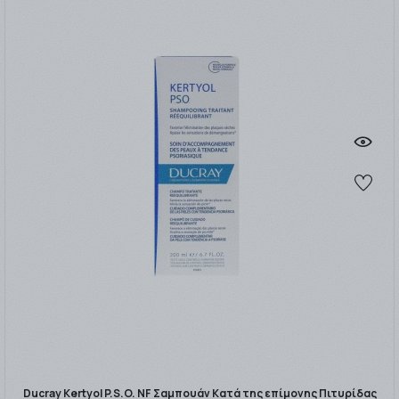
Ducray Kertyol P.S.O. NF Σαμπουάν Κατά της επίμονης Πιτυρίδας