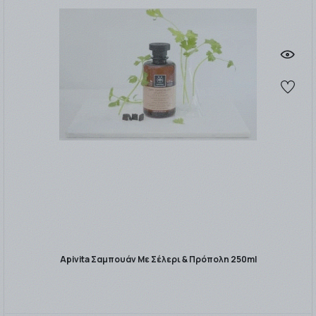
Apivita Σαμπουάν Με Σέλερι & Πρόπολη 250ml