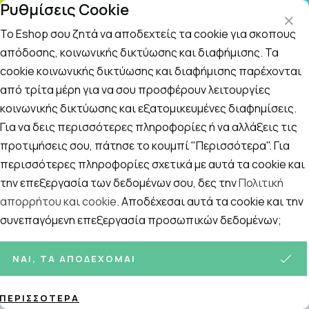
Ρυθμίσεις Cookie
ΤΗΛΕΦΩΝΙΚΟ ΚΕΝΤΡΟ
: Δευτ.-Παρασκευή 09:00-14:00 και Σάββατο
09:00-14:00
Το Eshop σου ζητά να αποδεχτείς τα cookie για σκοπούς
απόδοσης, κοινωνικής δικτύωσης και διαφήμισης. Τα
cookie κοινωνικής δικτύωσης και διαφήμισης παρέχονται
Αναζήτηση
Αρχική
/
ΓΥΝΑΙΚΑ
/
Περιποίηση Μαλλιών
/
Πιτυρίδα-Ξηροδερ
από τρίτα μέρη για να σου προσφέρουν λειτουργίες
κοινωνικής δικτύωσης και εξατομικευμένες διαφημίσεις.
Πιτυρίδα-Ξηροδερμία
Για να δεις περισσότερες πληροφορίες ή να αλλάξεις τις
Ταξινόμηση
Προβολή
προτιμήσεις σου, πάτησε το κουμπί "Περισσότερα". Για
περισσότερες πληροφορίες σχετικά με αυτά τα cookie και
την επεξεργασία των δεδομένων σου, δες την
Πολιτική
απορρήτου και cookie
. Αποδέχεσαι αυτά τα cookie και την
34
ΠΡΟΪΌΝΤΑ
συνεπαγόμενη επεξεργασία προσωπικών δεδομένων;
ΝΑΙ, ΤΑ ΑΠΟΔΈΧΟΜΑΙ
ΠΕΡΙΣΣΌΤΕΡΑ