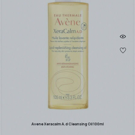
Avene Xeracalm A.d Cleansing Oil 100ml