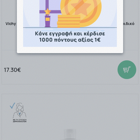
Vichy Dercos Anti Dandruff DS Shampoo for Dry Hair Αντιπυτιριδικό
Σαμπουάν Για Ξ …
17.30€