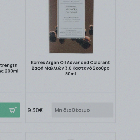
Korres Argan Oil Advanced Colorant
Strength
Βαφή Μαλλιών 3.0 Καστανό Σκούρο
ης 200ml
50ml
9.30€
Μη διαθέσιμο