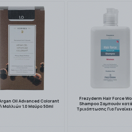
Frezyderm Hair Force W
Argan Oil Advanced Colorant
Shampoo Σαμπουάν κατά
 Μαλλιών 1.0 Μαύρο 50ml
Τριχόπτωσης Για Γυναίκε