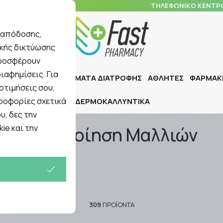
10 5148 108
ΤΗΛΕΦΩΝΙΚΟ ΚΕΝΤΡ
ς απόδοσης,
ικής δικτύωσης
Αναζήτηση
προσφέρουν
ιαφημίσεις. Για
Ι ΠΑΙΔΙ
ΣΥΜΠΛΗΡΩΜΑΤΑ ΔΙΑΤΡΟΦΗΣ
ΑΘΛΗΤΕΣ
ΦΑΡΜΑΚ
οτιμήσεις σου,
ηροφορίες σχετικά
ΔΕΡΜΟΚΑΛΛΥΝΤΙΚΑ
υ, δες την
ie και την
Περιποίηση Μαλλιών
5
309
ΠΡΟΪΌΝΤΑ