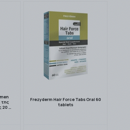
omen
Frezyderm Hair Force Tabs Oral 60
 της
tablets
ς 20 …