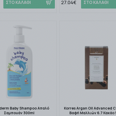
27.04€
ΣΤΟ ΚΑΛΑΘΙ
ΣΤΟ ΚΑΛΑΘΙ
derm Baby Shampoo Απαλό
Korres Argan Oil Advanced 
Σαμπουάν 300ml
Βαφή Μαλλιών 6.7 Κακάο