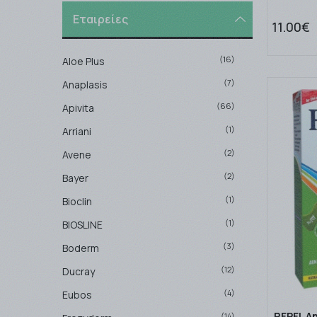
Εταιρείες
11.00€
(16)
Aloe Plus
(7)
Anaplasis
(66)
Apivita
(1)
Arriani
(2)
Avene
(2)
Bayer
(1)
Bioclin
(1)
BIOSLINE
(3)
Boderm
(12)
Ducray
(4)
Eubos
REPEL An
(14)