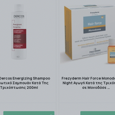
 Dercos Energizing Shampoo
Frezyderm Hair Force Monodo
μωτικό Σαμπουάν Κατά Της
Night Αγωγή Κατά της Τριχ
Τριχόπτωσης 200ml
σε Μονοδόσε …