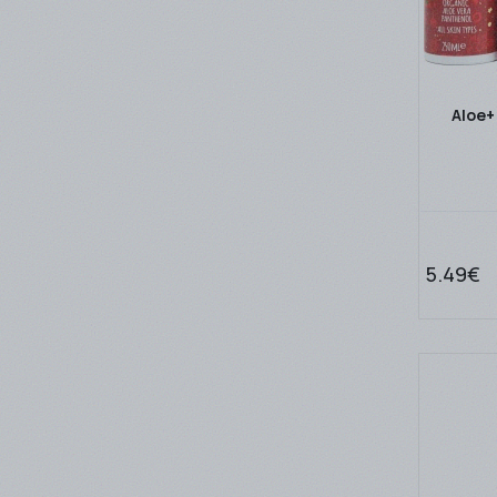
(3)
Pharmasept
(2)
Pharmex
(1)
Polysorb
Aloe+
(5)
Priorin
(3)
Sebamed
(1)
Solgar
(4)
TARGET HEALTHCARE
5.49€
(1)
Therapis
(1)
Unipharma
(2)
URIAGE
(1)
Version
(2)
Vican
(39)
Vichy
(5)
Vitabiotics