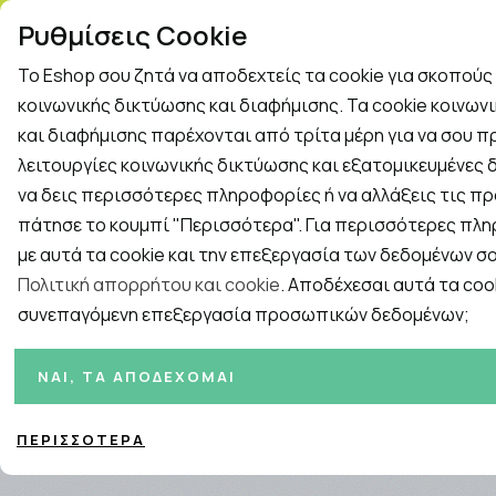
ΤΗΛ. ΠΑΡΑΓΓΕΛΙΕΣ: 2
Ρυθμίσεις Cookie
Το Eshop σου ζητά να αποδεχτείς τα cookie για σκοπού
Rapid Test
Γρίπη - Κρυολόγημα
κοινωνικής δικτύωσης και διαφήμισης. Τα cookie κοινων
και διαφήμισης παρέχονται από τρίτα μέρη για να σου 
λειτουργίες κοινωνικής δικτύωσης και εξατομικευμένες δ
Εταιρείες
ΓΥΝΑΙΚΑ
ΑΝΔΡΑΣ
ΜΗΤΕΡΑ ΚΑ
να δεις περισσότερες πληροφορίες ή να αλλάξεις τις πρ
πάτησε το κουμπί "Περισσότερα". Για περισσότερες πλ
Αρχική
/
ΓΥΝΑΙΚΑ
/
Περιποίηση Μαλλιών
με αυτά τα cookie και την επεξεργασία των δεδομένων σο
Πολιτική απορρήτου και cookie
. Αποδέχεσαι αυτά τα cook
συνεπαγόμενη επεξεργασία προσωπικών δεδομένων;
Ταξινόμηση
Προβολή
Σελίδες:
ΝΑΙ, ΤΑ ΑΠΟΔΈΧΟΜΑΙ
1
2
3
4
ΠΕΡΙΣΣΌΤΕΡΑ