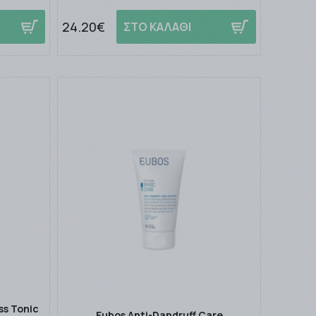
24.20€
ΣΤΟ ΚΑΛΑΘΙ
ss Tonic
Eubos Anti-Dandruff Care