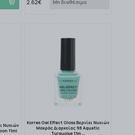
2.62€
Μη διαθέσιμο
Korres Gel Effect Gloss Βερνίκι Νυχιών
κι Νυχιών
Μακράς Διαρκείας 98 Aquatic
oon 11ml
Turquoise 11m …