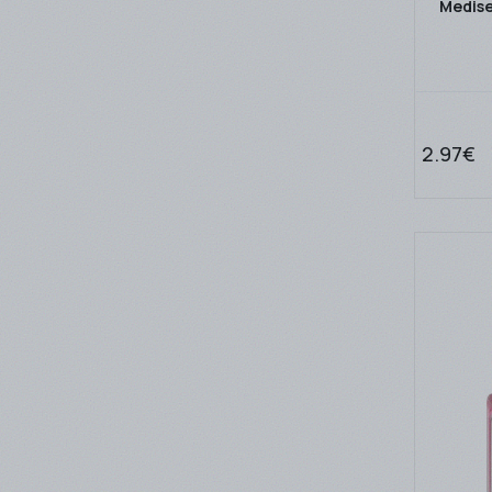
Medise
2.97€