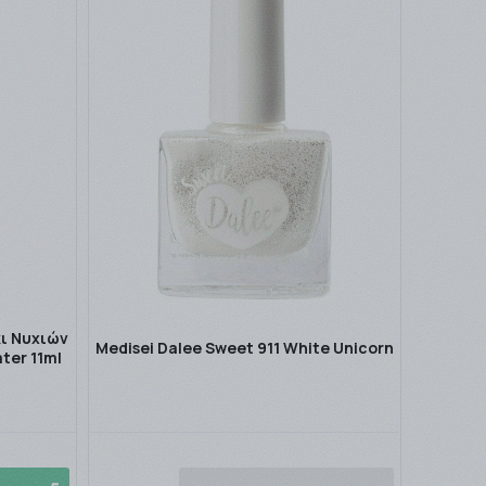
κι Νυχιών
Medisei Dalee Sweet 911 White Unicorn
ter 11ml