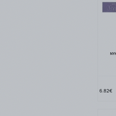
NY
6.82€