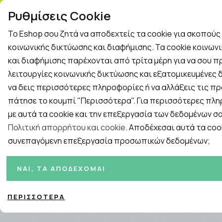
ΤΗΛ. ΠΑΡΑΓΓΕΛΙΕΣ: 2
Ρυθμίσεις Cookie
Το Eshop σου ζητά να αποδεχτείς τα cookie για σκοπού
Rapid Test
Γρίπη - Κρυολόγημα
κοινωνικής δικτύωσης και διαφήμισης. Τα cookie κοινων
και διαφήμισης παρέχονται από τρίτα μέρη για να σου 
λειτουργίες κοινωνικής δικτύωσης και εξατομικευμένες δ
Εταιρείες
ΓΥΝΑΙΚΑ
ΑΝΔΡΑΣ
ΜΗΤΕΡΑ ΚΑ
να δεις περισσότερες πληροφορίες ή να αλλάξεις τις πρ
πάτησε το κουμπί "Περισσότερα". Για περισσότερες πλ
Αρχική
/
ΓΥΝΑΙΚΑ
/
Περιποίηση Νυχιών
/
Μανό
με αυτά τα cookie και την επεξεργασία των δεδομένων σο
Πολιτική απορρήτου και cookie
. Αποδέχεσαι αυτά τα cook
συνεπαγόμενη επεξεργασία προσωπικών δεδομένων;
Ταξινόμηση
Προβολή
ΝΑΙ, ΤΑ ΑΠΟΔΈΧΟΜΑΙ
ΠΕΡΙΣΣΌΤΕΡΑ