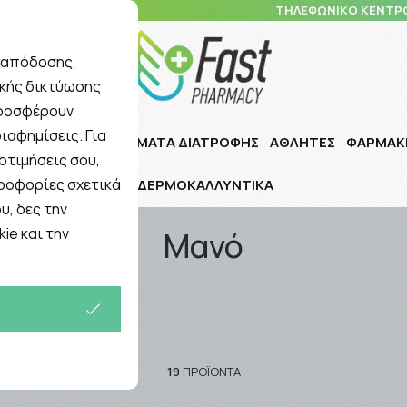
10 5148 108
ΤΗΛΕΦΩΝΙΚΟ ΚΕΝΤΡ
ς απόδοσης,
ικής δικτύωσης
Αναζήτηση
προσφέρουν
ιαφημίσεις. Για
Ι ΠΑΙΔΙ
ΣΥΜΠΛΗΡΩΜΑΤΑ ΔΙΑΤΡΟΦΗΣ
ΑΘΛΗΤΕΣ
ΦΑΡΜΑΚ
οτιμήσεις σου,
ηροφορίες σχετικά
ΔΕΡΜΟΚΑΛΛΥΝΤΙΚΑ
υ, δες την
ie και την
Μανό
19
ΠΡΟΪΌΝΤΑ