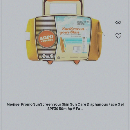
Medisei Promo SunScreen Your Skin Sun Care Diaphanous Face Gel
SPF30 50ml !@# Fa …