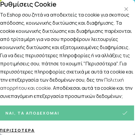
Ρυθμίσεις Cookie
ΤΗΛΕΦΩΝΙΚΟ ΚΕΝΤΡΟ
: Δευτ.-Παρασκευή 09:00-14:00 και Σάββατο
09:00-14:00
Το Eshop σου ζητά να αποδεχτείς τα cookie για σκοπούς
απόδοσης, κοινωνικής δικτύωσης και διαφήμισης. Τα
cookie κοινωνικής δικτύωσης και διαφήμισης παρέχονται
Αναζήτηση
Αρχική
/
ΓΥΝΑΙΚΑ
/
Αντηλιακή Προστασία
/
Πακέτα Αντηλιακ
από τρίτα μέρη για να σου προσφέρουν λειτουργίες
κοινωνικής δικτύωσης και εξατομικευμένες διαφημίσεις.
Πακέτα Αντηλιακών
Για να δεις περισσότερες πληροφορίες ή να αλλάξεις τις
Ταξινόμηση
Προβολή
προτιμήσεις σου, πάτησε το κουμπί "Περισσότερα". Για
περισσότερες πληροφορίες σχετικά με αυτά τα cookie και
την επεξεργασία των δεδομένων σου, δες την
Πολιτική
απορρήτου και cookie
. Αποδέχεσαι αυτά τα cookie και την
44
ΠΡΟΪΌΝΤΑ
συνεπαγόμενη επεξεργασία προσωπικών δεδομένων;
ΝΑΙ, ΤΑ ΑΠΟΔΈΧΟΜΑΙ
ΠΕΡΙΣΣΌΤΕΡΑ