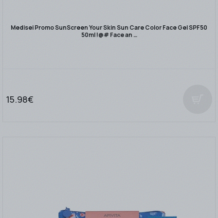
Medisei Promo SunScreen Your Skin Sun Care Color Face Gel SPF50
50ml !@# Face an …
15.98€