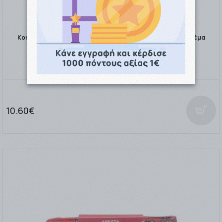
Korres Promo Tinted Sunscreen Face Cream Αντηλιακή Κρέμα
Προσώπου Υψηλής Προστασ …
10.60€