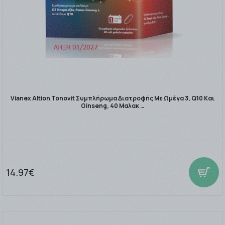
Vianex Altion Tonovit Συμπλήρωμα Διατροφής Με Ωμέγα 3, Q10 Και
Ginseng, 40 Μαλακ …
14.97€