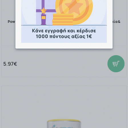
Power Of Nature Multi + Multi με Στέβια 20 αναβράζοντα δισκία &
Vitamin C 500mg …
5.97€