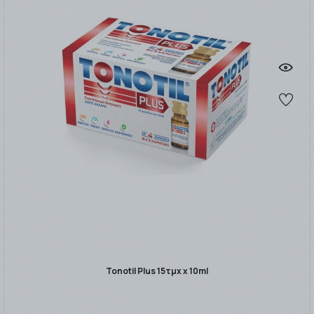
Tonotil Plus 15τμχ x 10ml