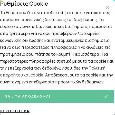
Ρυθμίσεις Cookie
ΤΗΛΕΦΩΝΙΚΟ ΚΕΝΤΡΟ
: Δευτ.-Παρασκευή 09:00-14:00 και Σάββατο
09:00-14:00
Το Eshop σου ζητά να αποδεχτείς τα cookie για σκοπούς
απόδοσης, κοινωνικής δικτύωσης και διαφήμισης. Τα
cookie κοινωνικής δικτύωσης και διαφήμισης παρέχονται
Αναζήτηση
Αρχική
/
ΑΘΛΗΤΕΣ
/
Συμπληρώματα
/
Ενέργεια και Τόνωση
από τρίτα μέρη για να σου προσφέρουν λειτουργίες
κοινωνικής δικτύωσης και εξατομικευμένες διαφημίσεις.
Ενέργεια και Τόνωση
Για να δεις περισσότερες πληροφορίες ή να αλλάξεις τις
Ταξινόμηση
Προβολή
προτιμήσεις σου, πάτησε το κουμπί "Περισσότερα". Για
περισσότερες πληροφορίες σχετικά με αυτά τα cookie και
την επεξεργασία των δεδομένων σου, δες την
Πολιτική
απορρήτου και cookie
. Αποδέχεσαι αυτά τα cookie και την
35
ΠΡΟΪΌΝΤΑ
συνεπαγόμενη επεξεργασία προσωπικών δεδομένων;
ΝΑΙ, ΤΑ ΑΠΟΔΈΧΟΜΑΙ
ΠΕΡΙΣΣΌΤΕΡΑ