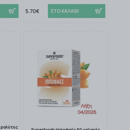
5.70€
ΣΤΟ ΚΑΛΑΘΙ
κτρολύτες
Superfoods Ιπποφαές 50 μαλακές