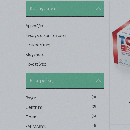
Κατηγορίες
Αμινοξέα
Ενέργεια και Τόνωση
Ηλεκρολύτες
Μαγνήσιο
Πρωτεΐνες
Εταιρείες
(8)
Bayer
T
(3)
Centrum
(3)
Elpen
(1)
FARMASYN