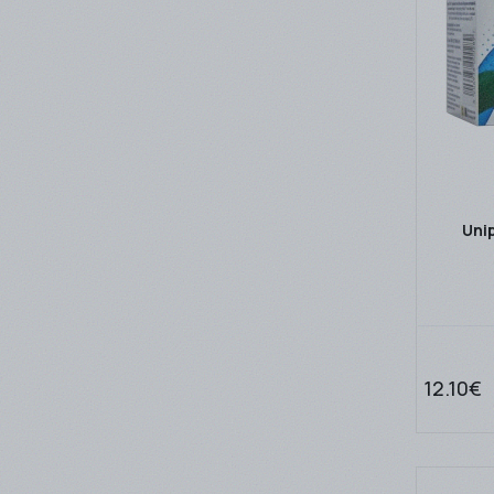
Uni
12.10€