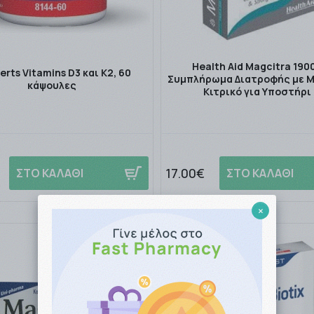
Health Aid Magcitra 19
rts Vitamins D3 και K2, 60
Συμπλήρωμα Διατροφής με 
κάψουλες
Κιτρικό για Υποστήρι
17.00€
ΣΤΟ ΚΑΛΑΘΙ
ΣΤΟ ΚΑΛΑΘΙ
×