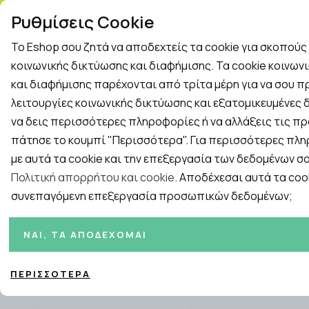
ΤΗΛ. ΠΑΡΑΓΓΕΛΙΕΣ: 2
Ρυθμίσεις Cookie
Το Eshop σου ζητά να αποδεχτείς τα cookie για σκοπού
Rapid Test
Γρίπη - Κρυολόγημα
κοινωνικής δικτύωσης και διαφήμισης. Τα cookie κοινων
και διαφήμισης παρέχονται από τρίτα μέρη για να σου 
λειτουργίες κοινωνικής δικτύωσης και εξατομικευμένες δ
Εταιρείες
ΓΥΝΑΙΚΑ
ΑΝΔΡΑΣ
ΜΗΤΕΡΑ ΚΑ
να δεις περισσότερες πληροφορίες ή να αλλάξεις τις πρ
πάτησε το κουμπί "Περισσότερα". Για περισσότερες πλ
Αρχική
/
ΑΘΛΗΤΕΣ
/
Συμπληρώματα
με αυτά τα cookie και την επεξεργασία των δεδομένων σο
Πολιτική απορρήτου και cookie
. Αποδέχεσαι αυτά τα cook
συνεπαγόμενη επεξεργασία προσωπικών δεδομένων;
Ταξινόμηση
Προβολή
Σελίδες:
ΝΑΙ, ΤΑ ΑΠΟΔΈΧΟΜΑΙ
1
2
ΠΕΡΙΣΣΌΤΕΡΑ