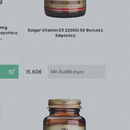
00mg
Solgar Vitamin D3 2200IU 50 Φυτικές
Μαγνήσιο
Κάψουλες
 …
15.60€
Μη διαθέσιμο