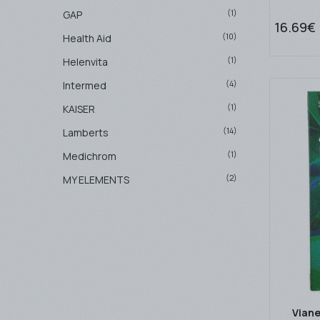
(1)
GAP
16.69€
(10)
Health Aid
(1)
Helenvita
(4)
Intermed
(1)
KAISER
(14)
Lamberts
(1)
Medichrom
(2)
MY ELEMENTS
(2)
NESTLE
(1)
No name
(1)
OLONEA Ε.Ε.
(16)
Power Health
(3)
Quest
Vian
(9)