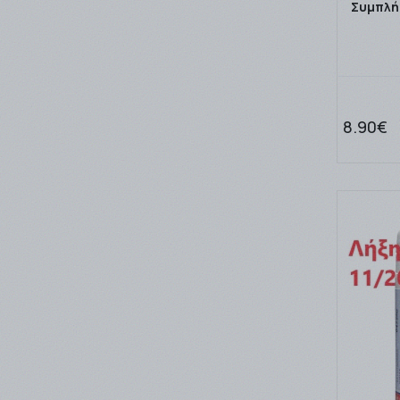
Solgar
Συμπλή
(2)
Specchiasol
(1)
Superfoods
(3)
Unipharma
(5)
Vitabiotics
8.90€
(1)
VITAL
(1)
Vivapharm
(1)
ΒΙΑΝ
(4)
ΒΙΑΝΕΞ