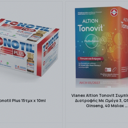
Vianex Altion Tonovit Συμ
onotil Plus 15τμχ x 10ml
Διατροφής Με Ωμέγα 3, Q1
Ginseng, 40 Μαλακ …