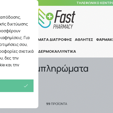
10 5148 108
ΤΗΛΕΦΩΝΙΚΟ ΚΕΝΤΡ
ς απόδοσης,
ικής δικτύωσης
Αναζήτηση
προσφέρουν
ιαφημίσεις. Για
Ι ΠΑΙΔΙ
ΣΥΜΠΛΗΡΩΜΑΤΑ ΔΙΑΤΡΟΦΗΣ
ΑΘΛΗΤΕΣ
ΦΑΡΜΑΚ
οτιμήσεις σου,
ηροφορίες σχετικά
ΔΕΡΜΟΚΑΛΛΥΝΤΙΚΑ
υ, δες την
ie και την
Συμπληρώματα
99
ΠΡΟΪΌΝΤΑ